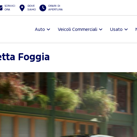
SCRIVICI
DOVE
ORARI DI
ORA
SIAMO
APERTURA
Auto
Veicoli Commerciali
Usato
etta Foggia