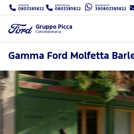
VENDITA
ASSISTENZA
WHATSAPP
0803385822
0803385822
390803385822
Gruppo Picca
Concessionaria
Gamma Ford
Molfetta Barl