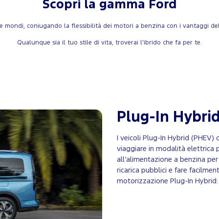
Scopri la gamma Ford
mondi, coniugando la flessibilità dei motori a benzina con i vantaggi del 
Qualunque sia il tuo stile di vita, troverai l’ibrido che fa per te.
Plug-In Hybri
I veicoli Plug-In Hybrid (PHEV)
viaggiare in modalità elettrica 
all’alimentazione a benzina per i
ricarica pubblici e fare facilmen
motorizzazione Plug-In Hybrid