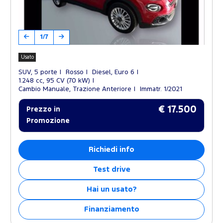
1/7
Usato
SUV, 5 porte
Rosso
Diesel, Euro 6
1.248 cc, 95 CV (70 kW)
Cambio Manuale, Trazione Anteriore
Immatr. 1/2021
€ 17.500
Prezzo in
Promozione
Richiedi info
Test drive
Hai un usato?
Finanziamento