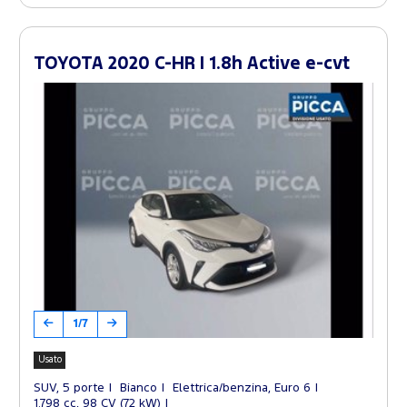
TOYOTA 2020 C-HR I 1.8h Active e-cvt
1/7
Usato
SUV, 5 porte
Bianco
Elettrica/benzina, Euro 6
1.798 cc, 98 CV (72 kW)