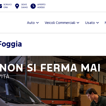
SCRIVICI
DOVE
APERTO
ORA
SIAMO
ADESSO
Auto
Veicoli Commerciali
Usato
Foggia
 NON SI FERMA MAI
ITÀ