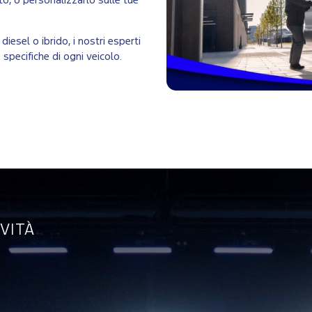
to, o personalizzarlo sulle tue
iesel o ibrido, i nostri esperti
 specifiche di ogni veicolo.
VITÀ