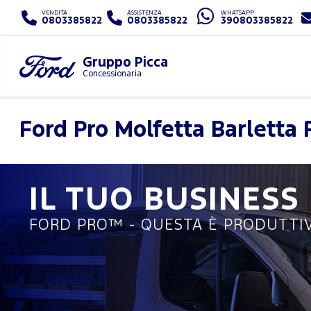
VENDITA
ASSISTENZA
WHATSAPP
0803385822
0803385822
390803385822
Gruppo Picca
Concessionaria
Ford Pro
Molfetta Barletta 
IL TUO BUSINESS
FORD PRO™ - QUESTA È PRODUTTIV