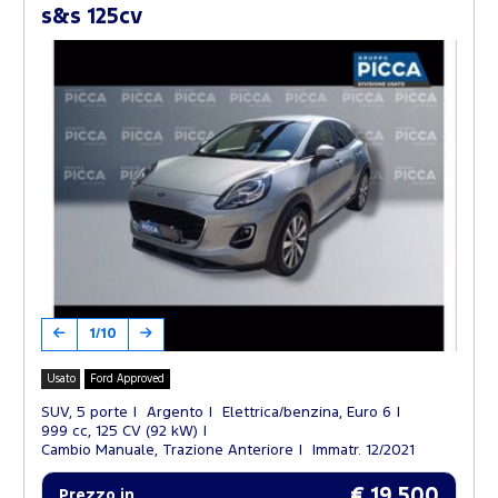
s&s 125cv
1/10
Usato
Ford Approved
SUV, 5 porte
Argento
Elettrica/benzina, Euro 6
999 cc, 125 CV (92 kW)
Cambio Manuale, Trazione Anteriore
Immatr. 12/2021
€ 19.500
Prezzo in