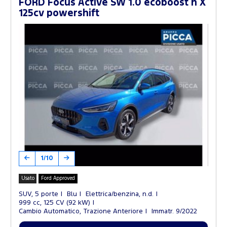
FORD Focus Active SW 1.0 ecoboost h X
125cv powershift
1/10
Usato
Ford Approved
SUV, 5 porte
Blu
Elettrica/benzina, n.d.
999 cc, 125 CV (92 kW)
Cambio Automatico, Trazione Anteriore
Immatr. 9/2022