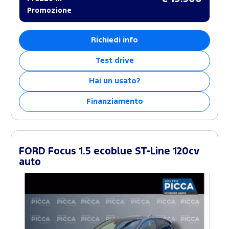
Promozione
Richiedi info
Test drive
Hai un usato?
Finanziamento
FORD Focus 1.5 ecoblue ST-Line 120cv
auto