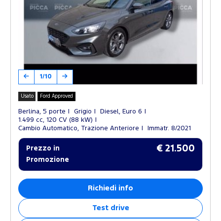
1/10
Usato
Ford Approved
Berlina, 5 porte
Grigio
Diesel, Euro 6
1.499 cc, 120 CV (88 kW)
Cambio Automatico, Trazione Anteriore
Immatr. 8/2021
€ 21.500
Prezzo in
Promozione
Richiedi info
Test drive