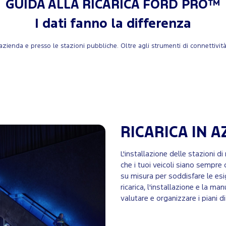
GUIDA ALLA RICARICA FORD PRO™
I dati fanno la differenza
ienda e presso le stazioni pubbliche. Oltre agli strumenti di connettività 
RICARICA IN 
L'installazione delle stazioni d
che i tuoi veicoli siano sempre 
su misura per soddisfare le esi
ricarica, l'installazione e la m
valutare e organizzare i piani di 