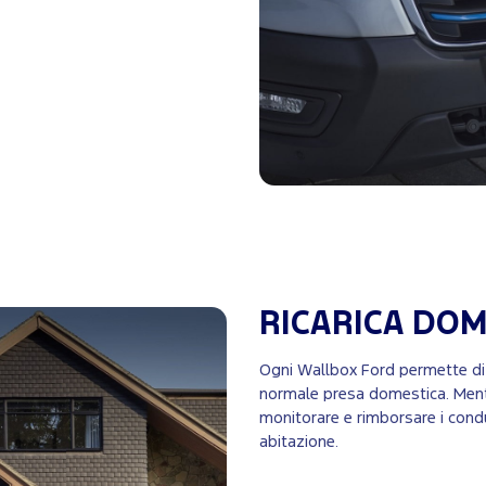
RICARICA DOM
Ogni Wallbox Ford permette di r
normale presa domestica. Ment
monitorare e rimborsare i condu
abitazione.