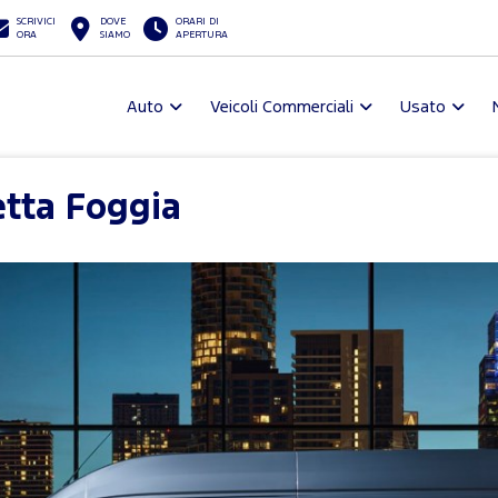
SCRIVICI
DOVE
ORARI DI
ORA
SIAMO
APERTURA
Auto
Veicoli Commerciali
Usato
etta Foggia