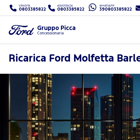
VENDITA
ASSISTENZA
WHATSAPP
0803385822
0803385822
390803385822
Gruppo Picca
Concessionaria
Ricarica Ford
Molfetta Barl