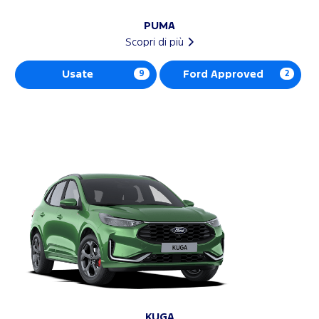
PUMA
Scopri di più
Usate
9
Ford Approved
2
KUGA